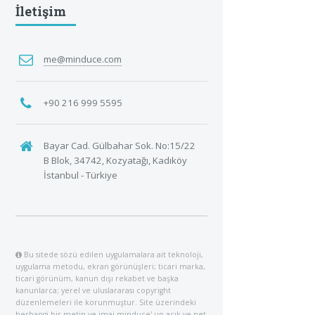
İletişim
me@minduce.com
+90 216 999 5595
Bayar Cad. Gülbahar Sok. No:15/22
B Blok, 34742, Kozyatağı, Kadıköy
İstanbul - Türkiye
Bu sitede sözü edilen uygulamalara ait teknoloji,
uygulama metodu, ekran görünüşleri; ticari marka,
ticari görünüm, kanun dışı rekabet ve başka
kanunlarca; yerel ve uluslararası copyright
düzenlemeleri ile korunmuştur. Site üzerindeki
herhangi bir metin ve imaj minduce' un açık ve net